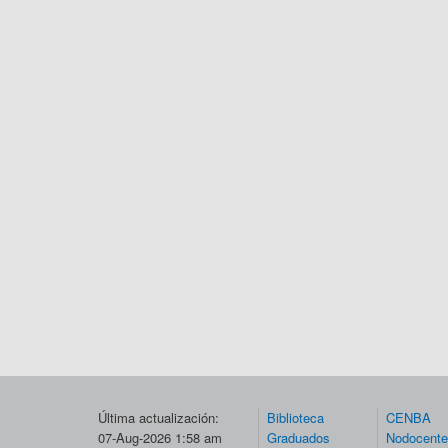
Última actualización:
Biblioteca
CENBA
07-Aug-2026 1:58 am
Graduados
Nodocent