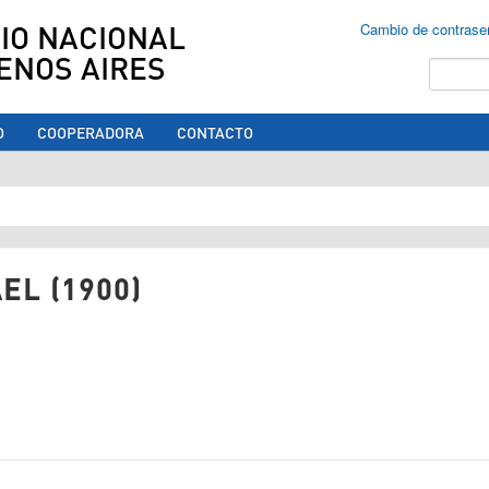
IO NACIONAL
Cambio de contrase
ENOS AIRES
Buscar
O
COOPERADORA
CONTACTO
ed aquí
EL (1900)