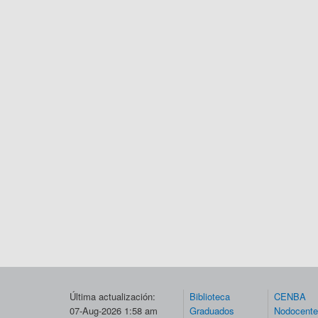
Última actualización:
Biblioteca
CENBA
07-Aug-2026 1:58 am
Graduados
Nodocent