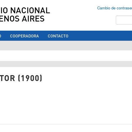
IO NACIONAL
Cambio de contrase
ENOS AIRES
Buscar
O
COOPERADORA
CONTACTO
ed aquí
TOR (1900)