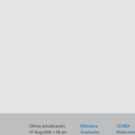
Última actualización:
Biblioteca
CENBA
07-Aug-2026 1:58 am
Graduados
Nodocent