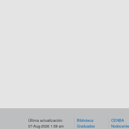
Última actualización:
Biblioteca
CENBA
07-Aug-2026 1:58 am
Graduados
Nodocent