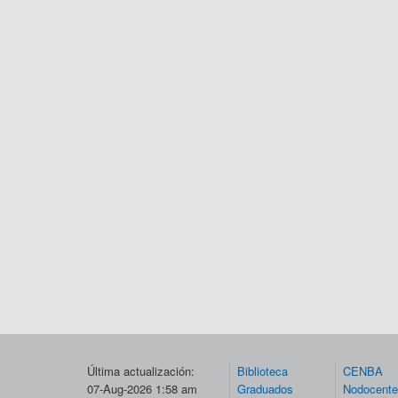
Última actualización:
Biblioteca
CENBA
07-Aug-2026 1:58 am
Graduados
Nodocent