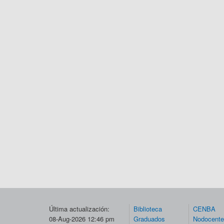
Última actualización:
Biblioteca
CENBA
08-Aug-2026 12:46 pm
Graduados
Nodocent