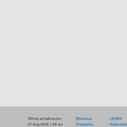
Última actualización:
Biblioteca
CENBA
07-Aug-2026 1:58 am
Graduados
Nodocent