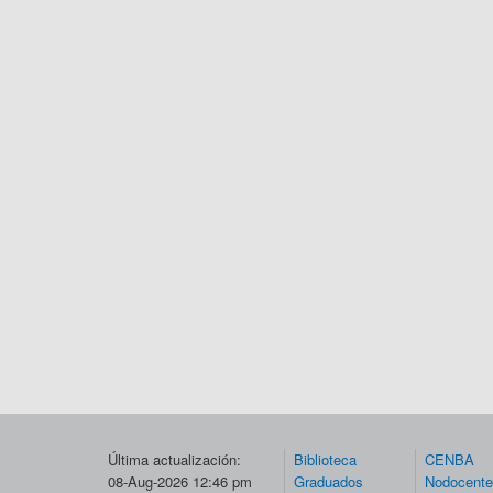
Última actualización:
Biblioteca
CENBA
08-Aug-2026 12:46 pm
Graduados
Nodocent