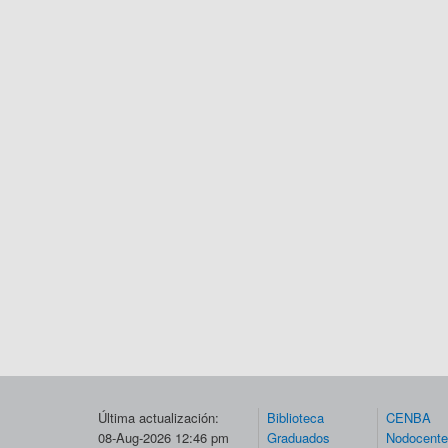
Última actualización:
Biblioteca
CENBA
08-Aug-2026 12:46 pm
Graduados
Nodocent