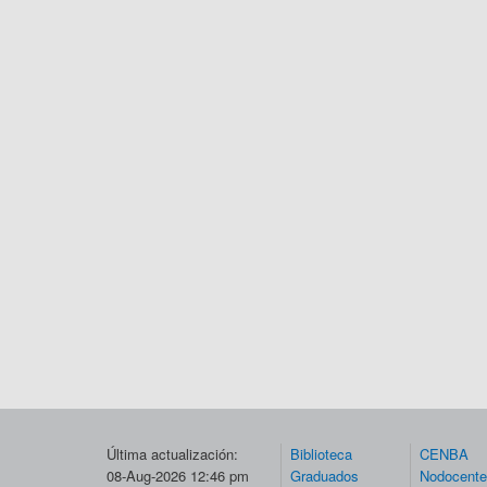
Última actualización:
Biblioteca
CENBA
08-Aug-2026 12:46 pm
Graduados
Nodocent