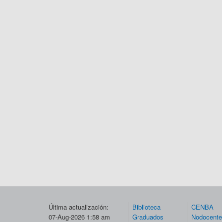
Última actualización:
Biblioteca
CENBA
07-Aug-2026 1:58 am
Graduados
Nodocent