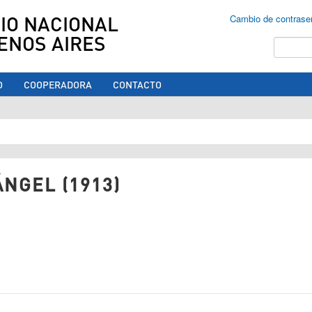
IO NACIONAL
Cambio de contrase
ENOS AIRES
Buscar
O
COOPERADORA
CONTACTO
ed aquí
ÁNGEL (1913)