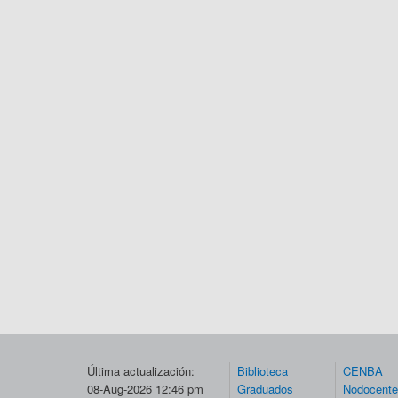
Última actualización:
Biblioteca
CENBA
08-Aug-2026 12:46 pm
Graduados
Nodocent