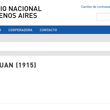
IO NACIONAL
Cambio de contrase
ENOS AIRES
Buscar
O
COOPERADORA
CONTACTO
ed aquí
UAN (1915)