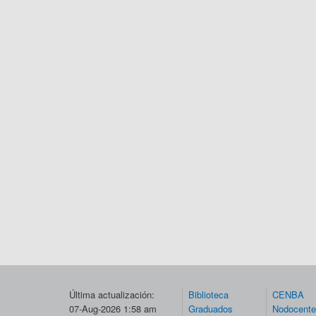
Última actualización:
Biblioteca
CENBA
07-Aug-2026 1:58 am
Graduados
Nodocent