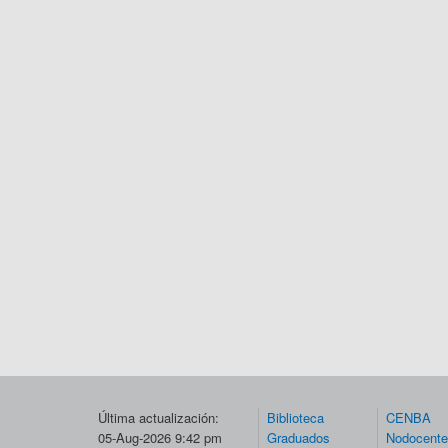
Última actualización:
Biblioteca
CENBA
05-Aug-2026 9:42 pm
Graduados
Nodocent