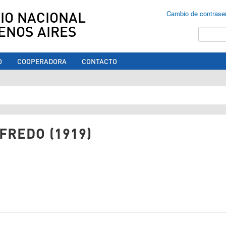
IO NACIONAL
Cambio de contrase
ENOS AIRES
Buscar
O
COOPERADORA
CONTACTO
ed aquí
FREDO (1919)