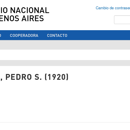
IO NACIONAL
Cambio de contrase
ENOS AIRES
Buscar
O
COOPERADORA
CONTACTO
ed aquí
 PEDRO S. (1920)