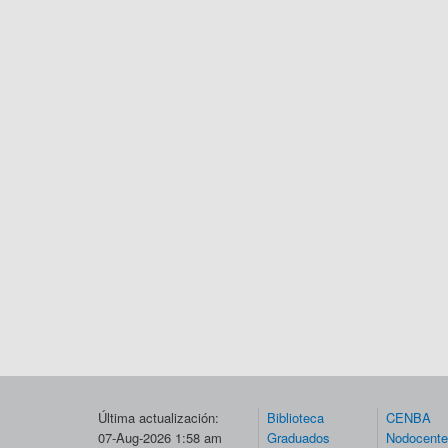
Última actualización:
Biblioteca
CENBA
07-Aug-2026 1:58 am
Graduados
Nodocent