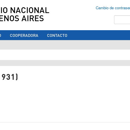
IO NACIONAL
Cambio de contrase
ENOS AIRES
Buscar
O
COOPERADORA
CONTACTO
ed aquí
1931)