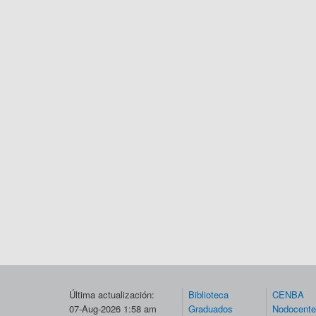
Última actualización:
Biblioteca
CENBA
07-Aug-2026 1:58 am
Graduados
Nodocent