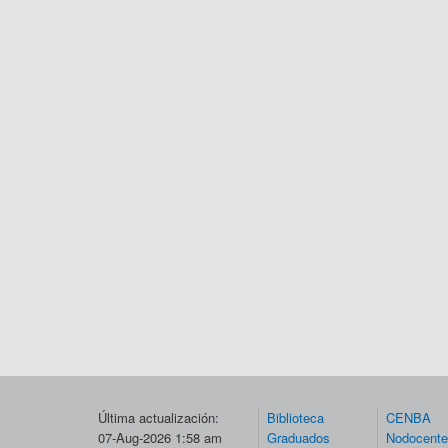
Última actualización:
Biblioteca
CENBA
07-Aug-2026 1:58 am
Graduados
Nodocent