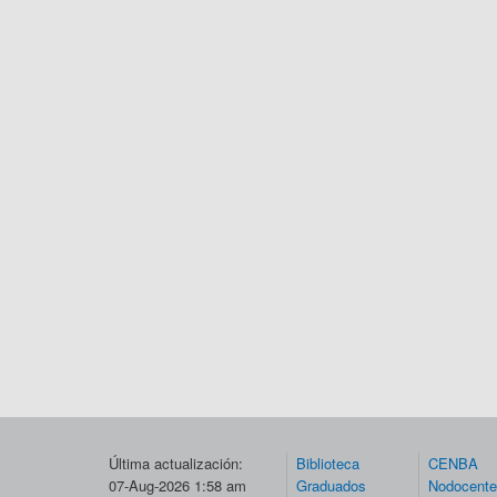
Última actualización:
Biblioteca
CENBA
07-Aug-2026 1:58 am
Graduados
Nodocent