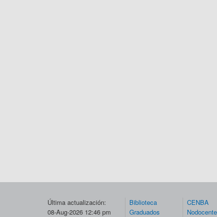
Última actualización:
Biblioteca
CENBA
08-Aug-2026 12:46 pm
Graduados
Nodocent