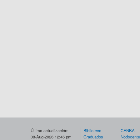
Última actualización:
Biblioteca
CENBA
08-Aug-2026 12:46 pm
Graduados
Nodocent