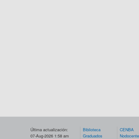
Última actualización:
Biblioteca
CENBA
07-Aug-2026 1:58 am
Graduados
Nodocent