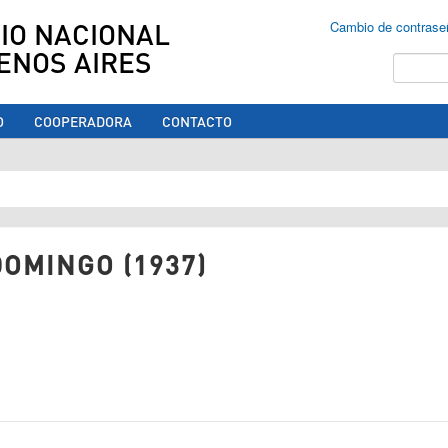
IO NACIONAL
Cambio de contrase
ENOS AIRES
Buscar
O
COOPERADORA
CONTACTO
ed aquí
OMINGO (1937)