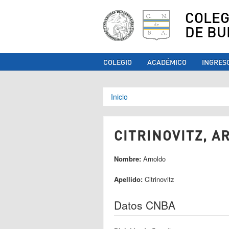
COLEG
DE BU
COLEGIO
ACADÉMICO
INGRES
Se encuentra ust
Inicio
CITRINOVITZ, A
Nombre:
Arnoldo
Apellido:
Citrinovitz
Datos CNBA