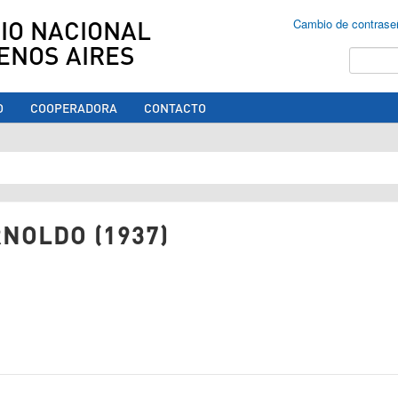
IO NACIONAL
Cambio de contrase
ENOS AIRES
Buscar
O
COOPERADORA
CONTACTO
ed aquí
RNOLDO (1937)