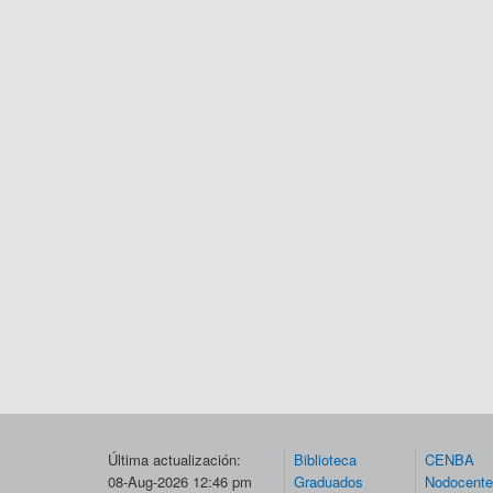
Última actualización:
Biblioteca
CENBA
08-Aug-2026 12:46 pm
Graduados
Nodocent