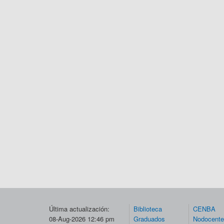
Última actualización:
Biblioteca
CENBA
08-Aug-2026 12:46 pm
Graduados
Nodocent