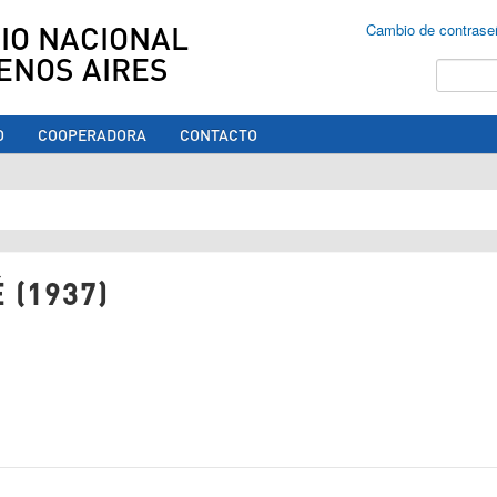
IO NACIONAL
Cambio de contrase
ENOS AIRES
Buscar
O
COOPERADORA
CONTACTO
ed aquí
 (1937)