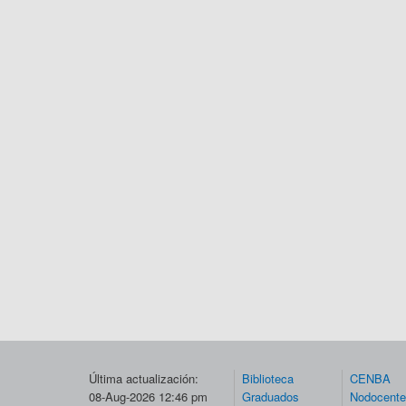
Última actualización:
Biblioteca
CENBA
08-Aug-2026 12:46 pm
Graduados
Nodocent