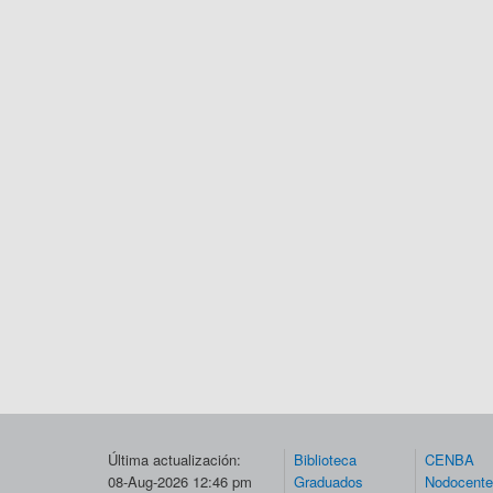
Última actualización:
Biblioteca
CENBA
08-Aug-2026 12:46 pm
Graduados
Nodocent