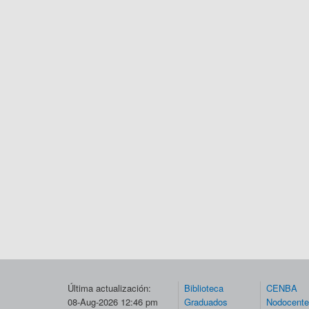
Última actualización:
Biblioteca
CENBA
08-Aug-2026 12:46 pm
Graduados
Nodocent