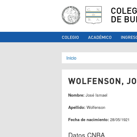
COLEG
DE BU
COLEGIO
ACADÉMICO
INGRES
Se encuentra ust
Inicio
WOLFENSON, JOS
Nombre:
José Ismael
Apellido:
Wolfenson
Fecha de nacimiento:
28/05/1921
Datos CNBA