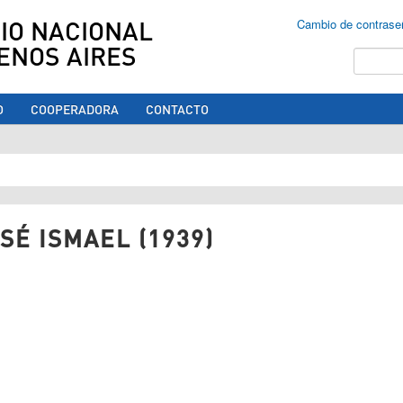
IO NACIONAL
Cambio de contrase
ENOS AIRES
Buscar
O
COOPERADORA
CONTACTO
ed aquí
É ISMAEL (1939)