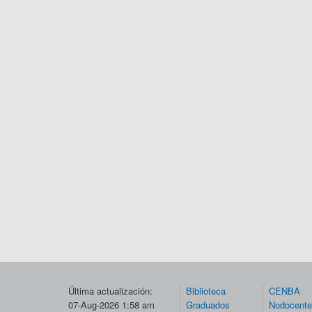
Última actualización:
Biblioteca
CENBA
07-Aug-2026 1:58 am
Graduados
Nodocent