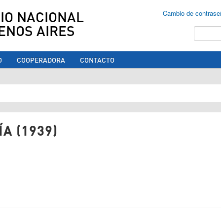
IO NACIONAL
Cambio de contrase
ENOS AIRES
Buscar
O
COOPERADORA
CONTACTO
ed aquí
A (1939)