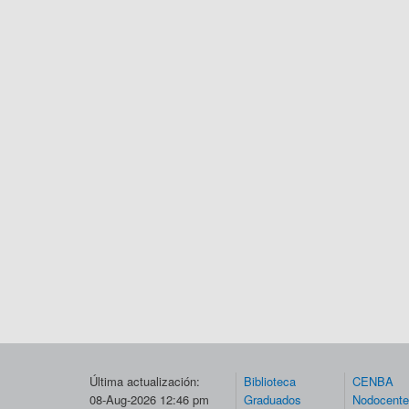
Última actualización:
Biblioteca
CENBA
08-Aug-2026 12:46 pm
Graduados
Nodocent