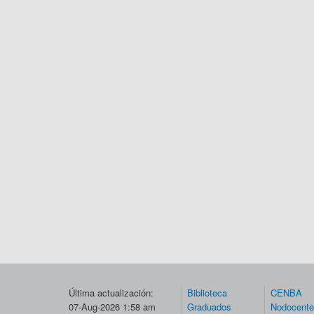
Última actualización:
Biblioteca
CENBA
07-Aug-2026 1:58 am
Graduados
Nodocent