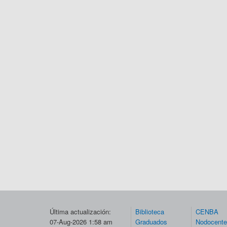
Última actualización:
Biblioteca
CENBA
07-Aug-2026 1:58 am
Graduados
Nodocent