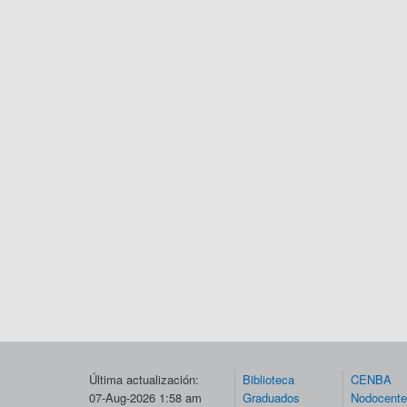
Última actualización:
Biblioteca
CENBA
07-Aug-2026 1:58 am
Graduados
Nodocent