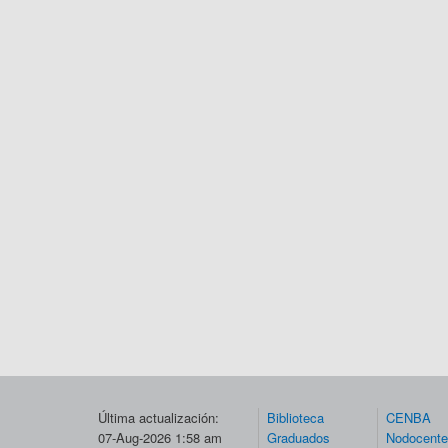
Última actualización:
Biblioteca
CENBA
07-Aug-2026 1:58 am
Graduados
Nodocent