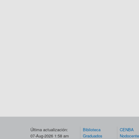
Última actualización:
Biblioteca
CENBA
07-Aug-2026 1:58 am
Graduados
Nodocent