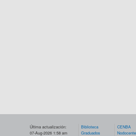
Última actualización:
Biblioteca
CENBA
07-Aug-2026 1:58 am
Graduados
Nodocent