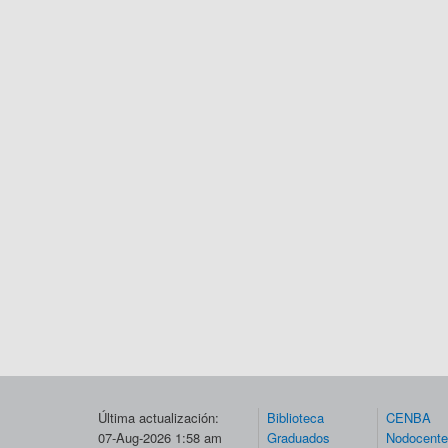
Última actualización:
Biblioteca
CENBA
07-Aug-2026 1:58 am
Graduados
Nodocent