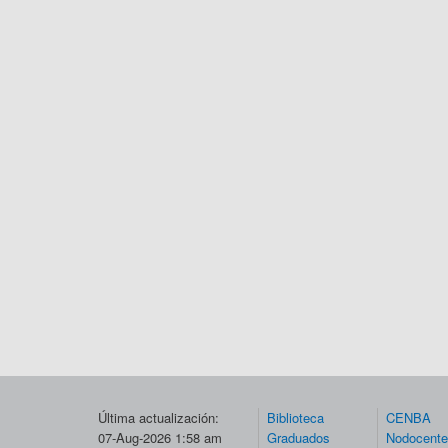
Última actualización:
Biblioteca
CENBA
07-Aug-2026 1:58 am
Graduados
Nodocent