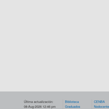
Última actualización:
Biblioteca
CENBA
08-Aug-2026 12:46 pm
Graduados
Nodocent