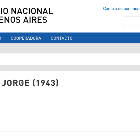
IO NACIONAL
Cambio de contrase
ENOS AIRES
Buscar
O
COOPERADORA
CONTACTO
ed aquí
JORGE (1943)